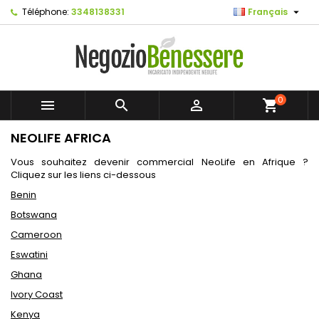

Téléphone:
3348138331
Français
0



shopping_cart
NEOLIFE AFRICA
Vous souhaitez devenir commercial NeoLife en Afrique ?
Cliquez sur les liens ci-dessous
Benin
Botswana
Cameroon
Eswatini
Ghana
Ivory Coast
Kenya