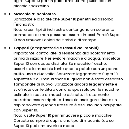
agire Super 10 per un paio di minuti. Poi pulite con un
piccolo spazzolino.
Macchie d’inchiostro
Spruzzate e lasciate che Super 10 penetri ed assorba
l''inchiostro.
Nota: alcuni tipi di inchiostro contengono un colorante
permanente e non possono essere rimossi. Perciò Super
10 non rimuove i colori dei timbri o di stampa.
Tappeti (e tappezzerie e tessuti dei mobili)
Importante: controllate la resistenza allo scolorimento
prima di iniziare. Per evitare macchie d’acqua, miscelate
Super 10 con acqua distillata. Su macchie fresche,
assorbite la macchia tanto quanto potete con un panno
pulito, una o due volte. Spruzzate leggermente Super 10.
Aspettate 2 o 3 minuti finché il liquido non è stato assorbito.
Tamponate di nuovo. Spruzzate ancora leggermente e
strofinate con le dita o con una spazzola per le macchie
ostinate. In caso di macchie ostinate, il trattamento
potrebbe essere ripetuto. Lasciate asciugare. Usate un
aspirapolvere quando il tessuto è asciutto. Non inzuppate
con Super 10.
Nota: usate Super 10 per rimuovere piccole macchie.
Cercate sempre di capire che tipo di macchia è, e se
Super 10 può rimuoverla o meno.