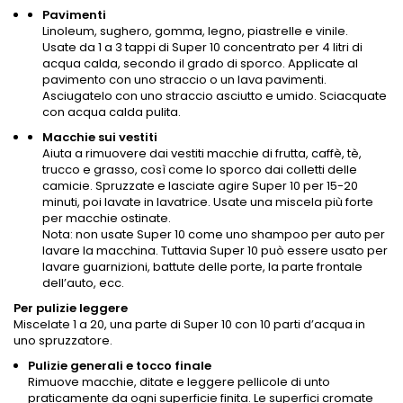
Pavimenti
Linoleum, sughero, gomma, legno, piastrelle e vinile.
Usate da 1 a 3 tappi di Super 10 concentrato per 4 litri di
acqua calda, secondo il grado di sporco. Applicate al
pavimento con uno straccio o un lava pavimenti.
Asciugatelo con uno straccio asciutto e umido. Sciacquate
con acqua calda pulita.
Macchie sui vestiti
Aiuta a rimuovere dai vestiti macchie di frutta, caffè, tè,
trucco e grasso, così come lo sporco dai colletti delle
camicie. Spruzzate e lasciate agire Super 10 per 15-20
minuti, poi lavate in lavatrice. Usate una miscela più forte
per macchie ostinate.
Nota: non usate Super 10 come uno shampoo per auto per
lavare la macchina. Tuttavia Super 10 può essere usato per
lavare guarnizioni, battute delle porte, la parte frontale
dell’auto, ecc.
Per pulizie leggere
Miscelate 1 a 20, una parte di Super 10 con 10 parti d’acqua in
uno spruzzatore.
Pulizie generali e tocco finale
Rimuove macchie, ditate e leggere pellicole di unto
praticamente da ogni superficie finita. Le superfici cromate