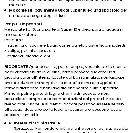
macchie.
Macchie sul pavimento
Usate Super 10 ed una spazzola per
rimuovere i segni degli strisci.
Per pulizie pesanti
Mescolate 1 a 10, una parte di Super 10 e dieci parti di acqua in
uno spruzzatore.
Per pulire:
- superfici di cucine e bagni come pareti, piastrelle, armadietti
- valige, pettini e spazzole
- materiali plastici e vinili
RICORDATE
Quando pulite, per esempio, vecchie porte dipinte
degli armadietti delle cucine, prima provate a lavare una
piccola parte all’interno. Lavate dal basso in altro, non lasciate
che la soluzione rimanga sulla superficie ma asciugatela
immediatamente e non lasciate che scorra sulla superficie.
Prima di pulire porte di legno di armadi, laccate o non,
controllate sempre le raccomandazioni del produttore o del
rivenditore. Anche le superfici laccate possono essere sensibili
all’acqua, dato che certe lacche respirano e possono lasciar
passare l’umidità.
Interstizi tra piastrelle
Spruzzate. Per rendere più facile il lavoro di pulizia, lasciate