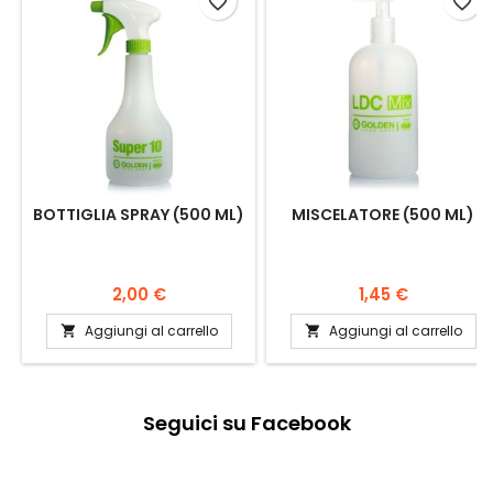
favorite_border
favorite_border
BOTTIGLIA SPRAY (500 ML)
MISCELATORE (500 ML)
Prezzo
Prezzo
2,00 €
1,45 €
Aggiungi al carrello
Aggiungi al carrello


Seguici su Facebook