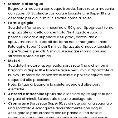
Macchie di sangue
Bagnate la macchia con acqua fredda. Spruzzate la macchia
con Super 10. Strofinate con cura e lasciate che Super 10 sia
assorbito per alcuni minuti. Lavare come al solito.
Forni e griglie
Scaldate il forno ad un massimo di 50 gradi. Spegnete il forno
e spruzzate un getto concentrato. Se il liquido evapora
perché il calore è superiore a 50 gradi, continuate a
spruzzare finché le pareti del forno non rimangono umide.
Fate agire Super 10 per 5 minuti. Spruzzate di nuovo. Lasciate
agire Super 10 per altri 5 minuti. Asciugate il forno con uno
straccio ruvido ed umido.
Motori
Scaldate il motore, spegnetelo, spruzzate fino a che non è
bagnato di Super 10 e lasciate agire per 5 minuti. Spruzzate di
nuovo il motore ed aspettate 15 minuti e poi sciacquate con
acqua ad alta pressione.
Nota: Evitate di bagnare lo spinterogeno ed altre parti
elettriche.
Attrezzi e macchine
Spruzzate e lasciate agire Super 10 per
un paio di minuti. Sciacquate e pulite asciugando.
Cromature
Spruzzate Super 10, strofinate con una spugna o
una spazzola e sciacquate accuratamente con acqua.
Asciugate le parti cromate con un panno o una pelle di
camoscio per ottenere una superficie splendente e senza