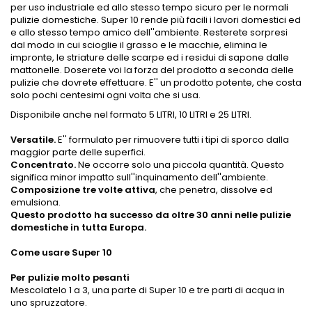
per uso industriale ed allo stesso tempo sicuro per le normali
pulizie domestiche. Super 10 rende più facili i lavori domestici ed
e allo stesso tempo amico dell''ambiente. Resterete sorpresi
dal modo in cui scioglie il grasso e le macchie, elimina le
impronte, le striature delle scarpe ed i residui di sapone dalle
mattonelle. Doserete voi la forza del prodotto a seconda delle
pulizie che dovrete effettuare. E'' un prodotto potente, che costa
solo pochi centesimi ogni volta che si usa.
Disponibile anche nel formato 5 LITRI, 10 LITRI e 25 LITRI.
Versatile.
E'' formulato per rimuovere tutti i tipi di sporco dalla
maggior parte delle superfici.
Concentrato.
Ne occorre solo una piccola quantità. Questo
significa minor impatto sull''inquinamento dell''ambiente.
Composizione tre volte attiva
, che penetra, dissolve ed
emulsiona.
Questo prodotto ha successo da oltre 30 anni nelle pulizie
domestiche in tutta Europa.
Come usare Super 10
Per pulizie molto pesanti
Mescolatelo 1 a 3, una parte di Super 10 e tre parti di acqua in
uno spruzzatore.