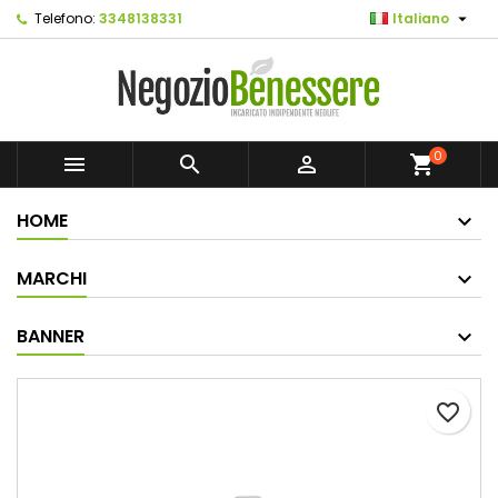

Telefono:
3348138331
Italiano
0



shopping_cart
HOME
MARCHI
BANNER
favorite_border