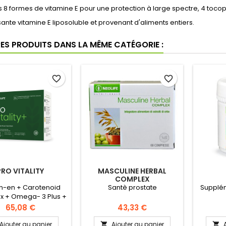
es 8 formes de vitamine E pour une protection à large spectre, 4 tocop
ante vitamine E liposoluble et provenant d'aliments entiers.
RES PRODUITS DANS LA MÊME CATÉGORIE :
favorite_border
favorite_border
PRO VITALITY
MASCULINE HERBAL
COMPLEX
n-en + Carotenoid
Santè prostate
Supplé
 + Omega- 3 Plus +
mines et mineraux
Prix
Prix
65,08 €
43,33 €
Ajouter au panier
Ajouter au panier

