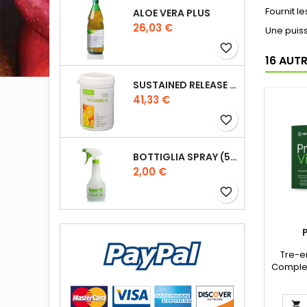
Fournit l
ALOE VERA PLUS
Prix
26,03 €
Une puiss
favorite_border
16 AUT
SUSTAINED RELEASE VIT-C
Prix
41,33 €
favorite_border
BOTTIGLIA SPRAY (500 ML)
Prix
2,00 €
favorite_border
Tre-e
Complex
vita
