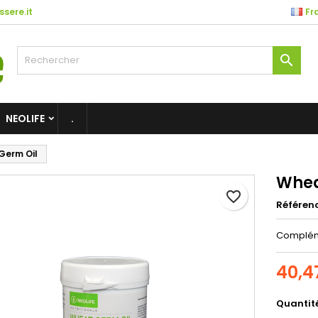
sere.it
Fr

NEOLIFE
.
Germ Oil
Whea
favorite_border
Référen
Compléme
40,4
Quantit