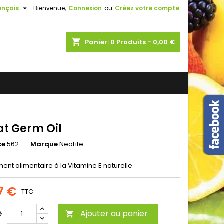

ançais
Bienvenue,
Connexion
ou
Créez votre compte
shopping_cart
Panier:
0
Produits - 0,00 €
t Germ Oil
ce
562
Marque
NeoLife
nt alimentaire à la Vitamine E naturelle
7 €
TTC
Ajouter au panier
é
