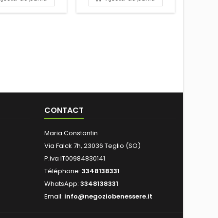
CONTACT
Maria Constantin
Via Falck 7h, 23036 Teglio (SO)
P.iva IT00984830141
Téléphone:
3348138331
WhatsApp:
3348138331
Email:
info@negoziobenessere.it