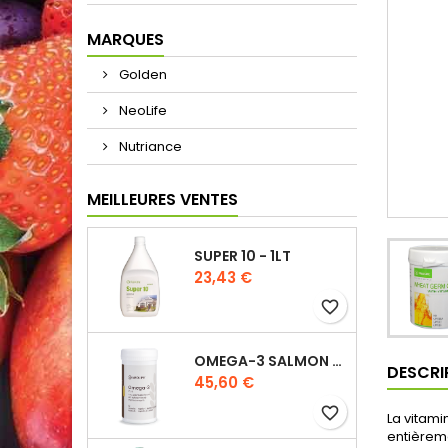
MARQUES
Golden
NeoLife
Nutriance
MEILLEURES VENTES
SUPER 10 - 1LT
Prix
23,43 €
favorite_border
OMEGA-3 SALMON OIL PLUS
DESCRI
Prix
45,60 €
favorite_border
La vitami
entièreme