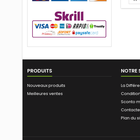
PRODUITS
NOTRE 
Nouveaux produits
La Différ
Meilleures ventes
Conditio
Sconto m
Contact
Plan du s