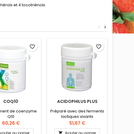
hérols et 4 tocotriénols.
<
>
favorite_border
favorite_border
COQ10
ACIDOPHILUS PLUS
FI
ment de coenzyme
Préparé avec des ferments
Complé
Q10
lactiques vivants
Prix
Prix
60,26 €
51,67 €
Ajouter au panier
Ajouter au panier
A

