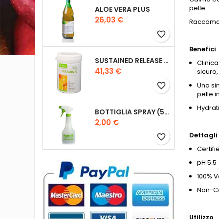
pelle.
ALOE VERA PLUS
Prezzo
26,03 €
Raccoman
favorite_border
Benefici
SUSTAINED RELEASE VIT-C
Clinic
Prezzo
41,33 €
sicuro,
favorite_border
Una si
pelle i
Hydrati
BOTTIGLIA SPRAY (500 ML)
Prezzo
2,00 €
Dettagli
favorite_border
Certif
pH 5.5
100% 
Non-Co
Utilizzo