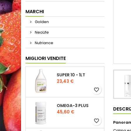
MARCHI
Golden
NeoLife
Nutriance
MIGLIORI VENDITE
SUPER 10 - 1LT
Prezzo
23,43 €
favorite_border
OMEGA-3 PLUS
DESCRI
Prezzo
45,60 €
favorite_border
Panora
Calma ed 