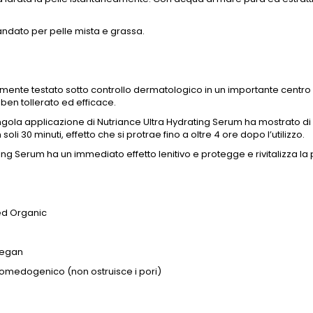
dato per pelle mista e grassa.
amente testato sotto controllo dermatologico in un importante centro 
 ben tollerato ed efficace.
ngola applicazione di Nutriance Ultra Hydrating Serum ha mostrato di 
n soli 30 minuti, effetto che si protrae fino a oltre 4 ore dopo l’utilizzo.
ng Serum ha un immediato effetto lenitivo e protegge e rivitalizza la 
ied Organic
Vegan
medogenico (non ostruisce i pori)