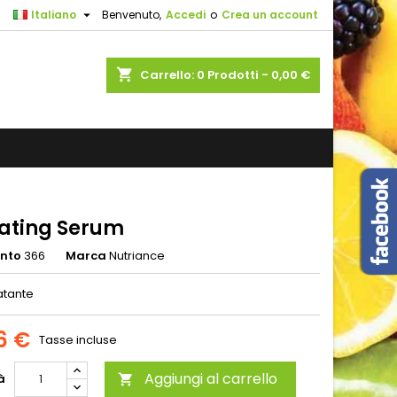

Italiano
Benvenuto,
Accedi
o
Crea un account
shopping_cart
Carrello:
0
Prodotti - 0,00 €
ating Serum
ento
366
Marca
Nutriance
atante
6 €
Tasse incluse
Aggiungi al carrello
à
