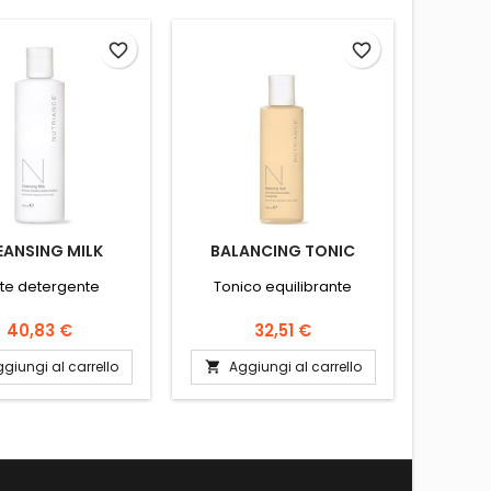
favorite_border
favorite_border
EANSING MILK
BALANCING TONIC
ULTRA
tte detergente
Tonico equilibrante
Crema
Prezzo
Prezzo
40,83 €
32,51 €
giungi al carrello
Aggiungi al carrello
Ag

