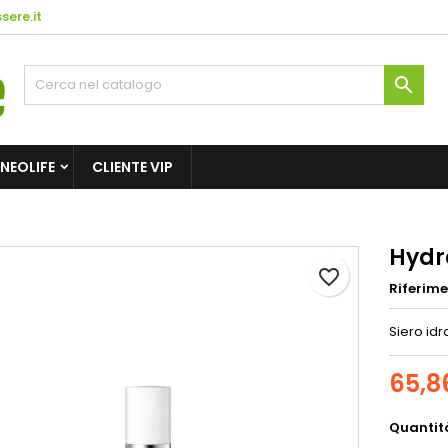
ere.it

NEOLIFE
CLIENTE VIP
Hydr
favorite_border
Riferim
Siero idr
65,8
Quantit