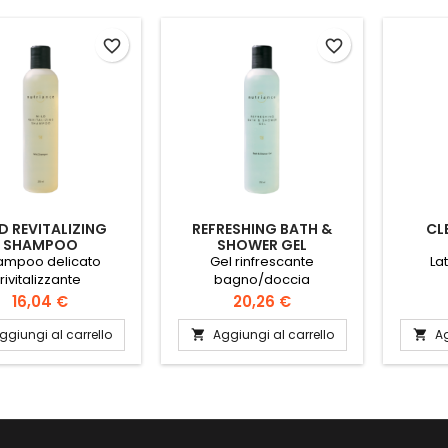
favorite_border
favorite_border
D REVITALIZING
REFRESHING BATH &
CL
SHAMPOO
SHOWER GEL
ampoo delicato
Gel rinfrescante
La
rivitalizzante
bagno/doccia
Prezzo
Prezzo
16,04 €
20,26 €
ggiungi al carrello
Aggiungi al carrello
Ag

