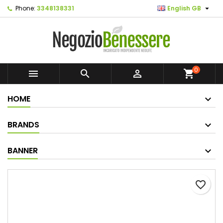

Phone:
3348138331
English GB
0



shopping_cart
HOME
BRANDS
BANNER
favorite_border