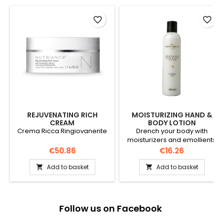
favorite_border
favorite_border
REJUVENATING RICH
MOISTURIZING HAND &
CREAM
BODY LOTION
Crema Ricca Ringiovanente
Drench your body with
moisturizers and emollients
Price
Price
€50.86
€16.26
Add to basket
Add to basket


Follow us on Facebook