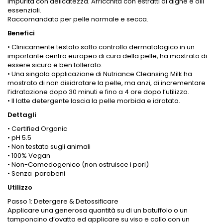
impurità con delicatezza. Arricchita con estratti di alghe e olii
essenziali.
Raccomandato per pelle normale e secca.
Benefici
• Clinicamente testato sotto controllo dermatologico in un
importante centro europeo di cura della pelle, ha mostrato di
essere sicuro e ben tollerato.
• Una singola applicazione di Nutriance Cleansing Milk ha
mostrato di non disidratare la pelle, ma anzi, di incrementare
l’idratazione dopo 30 minuti e fino a 4 ore dopo l’utilizzo.
• Il latte detergente lascia la pelle morbida e idratata.
Dettagli
• Certified Organic
• pH 5.5
• Non testato sugli animali
• 100% Vegan
• Non-Comedogenico (non ostruisce i pori)
• Senza parabeni
Utilizzo
Passo 1: Detergere & Detossificare
Applicare una generosa quantità su di un batuffolo o un
tamponcino d’ovatta ed applicare su viso e collo con un